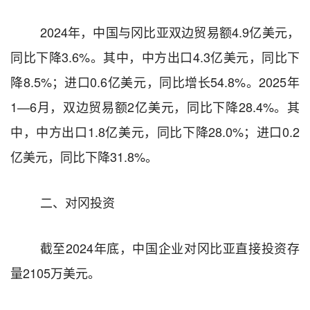
202
4
年，中国与
冈比亚
双边贸易额
4.9
亿美元，
同比
下降
3.6
%。其中，中方出口
4.3
亿美元，同比
下
降
8.5
%
；
进口
0.6
亿美元，同比
增长
54.8
%。202
5
年
1—6月，双边贸易额
2
亿美元，同比
下降
28.4
%
。
其
中，中方出口
1.8
亿美元，同比
下降
28.0
%
；
进口
0.2
亿美元，同比
下降
31.8
%。
二、对
冈
投资
截至202
4
年底，中国企业对
冈比亚
直接投资存
量
2105万
美元。